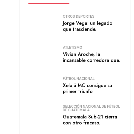
OTROS DEPORTES
Jorge Vega: un legado
que trasciende.
ATLETISMO
Vivian Aroche, la
incansable corredora que.
FÚTBOL NACIONAL
Xelajú MC consigue su
primer triunfo.
SELECCIÓN NACIONAL DE FÚTBOL
DE GUATEMALA
Guatemala Sub-21 cierra
con otro fracaso.