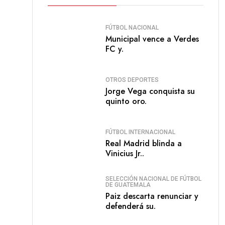
FÚTBOL NACIONAL
Municipal vence a Verdes
FC y.
OTROS DEPORTES
Jorge Vega conquista su
quinto oro.
FÚTBOL INTERNACIONAL
Real Madrid blinda a
Vinicius Jr..
SELECCIÓN NACIONAL DE FÚTBOL
DE GUATEMALA
Paiz descarta renunciar y
defenderá su.