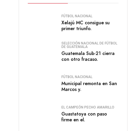
FÚTBOL NACIONAL
Xelajú MC consigue su
primer triunfo.
SELECCIÓN NACIONAL DE FÚTBOL
DE GUATEMALA
Guatemala Sub-21 cierra
con otro fracaso.
FÚTBOL NACIONAL
Municipal remonta en San
Marcos y.
EL CAMPEÓN PECHO AMARILLO
Guastatoya con paso
firme en el.