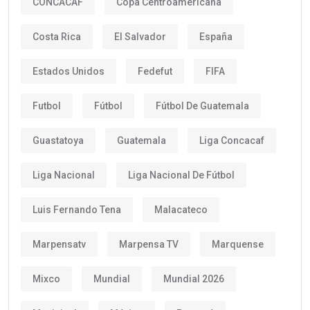
CONCACAF
Copa Centroamericana
Costa Rica
El Salvador
España
Estados Unidos
Fedefut
FIFA
Futbol
Fútbol
Fútbol De Guatemala
Guastatoya
Guatemala
Liga Concacaf
Liga Nacional
Liga Nacional De Fútbol
Luis Fernando Tena
Malacateco
Marpensatv
Marpensa TV
Marquense
Mixco
Mundial
Mundial 2026