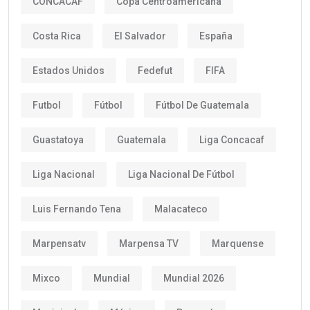
CONCACAF
Copa Centroamericana
Costa Rica
El Salvador
España
Estados Unidos
Fedefut
FIFA
Futbol
Fútbol
Fútbol De Guatemala
Guastatoya
Guatemala
Liga Concacaf
Liga Nacional
Liga Nacional De Fútbol
Luis Fernando Tena
Malacateco
Marpensatv
Marpensa TV
Marquense
Mixco
Mundial
Mundial 2026