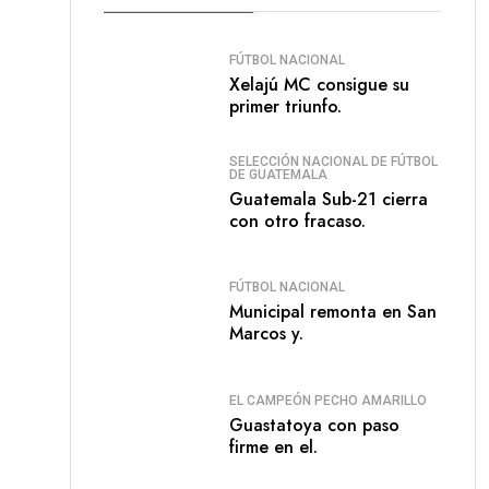
FÚTBOL NACIONAL
Xelajú MC consigue su
primer triunfo.
SELECCIÓN NACIONAL DE FÚTBOL
DE GUATEMALA
Guatemala Sub-21 cierra
con otro fracaso.
FÚTBOL NACIONAL
Municipal remonta en San
Marcos y.
EL CAMPEÓN PECHO AMARILLO
Guastatoya con paso
firme en el.