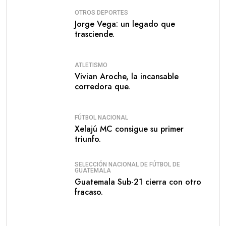
OTROS DEPORTES
Jorge Vega: un legado que
trasciende.
ATLETISMO
Vivian Aroche, la incansable
corredora que.
FÚTBOL NACIONAL
Xelajú MC consigue su primer
triunfo.
SELECCIÓN NACIONAL DE FÚTBOL DE
GUATEMALA
Guatemala Sub-21 cierra con otro
fracaso.