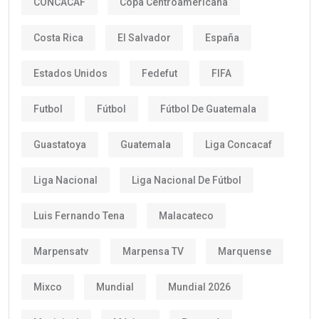
CONCACAF
Copa Centroamericana
Costa Rica
El Salvador
España
Estados Unidos
Fedefut
FIFA
Futbol
Fútbol
Fútbol De Guatemala
Guastatoya
Guatemala
Liga Concacaf
Liga Nacional
Liga Nacional De Fútbol
Luis Fernando Tena
Malacateco
Marpensatv
Marpensa TV
Marquense
Mixco
Mundial
Mundial 2026