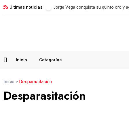
Últimas noticias
Real Madrid blinda a Vinicius Jr. hasta 2
Inicio
Categorías
Inicio
>
Desparasitación
Desparasitación