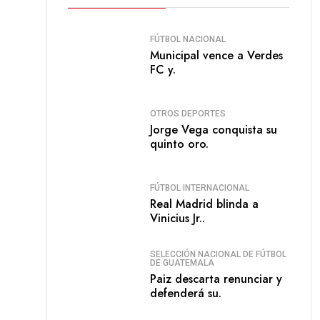
FÚTBOL NACIONAL
Municipal vence a Verdes
FC y.
OTROS DEPORTES
Jorge Vega conquista su
quinto oro.
FÚTBOL INTERNACIONAL
Real Madrid blinda a
Vinicius Jr..
SELECCIÓN NACIONAL DE FÚTBOL
DE GUATEMALA
Paiz descarta renunciar y
defenderá su.