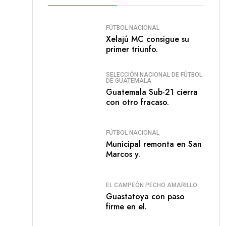
FÚTBOL NACIONAL
Xelajú MC consigue su
primer triunfo.
SELECCIÓN NACIONAL DE FÚTBOL
DE GUATEMALA
Guatemala Sub-21 cierra
con otro fracaso.
FÚTBOL NACIONAL
Municipal remonta en San
Marcos y.
EL CAMPEÓN PECHO AMARILLO
Guastatoya con paso
firme en el.