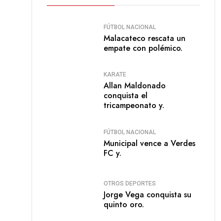
FÚTBOL NACIONAL
Malacateco rescata un
empate con polémico.
KARATE
Allan Maldonado
conquista el
tricampeonato y.
FÚTBOL NACIONAL
Municipal vence a Verdes
FC y.
OTROS DEPORTES
Jorge Vega conquista su
quinto oro.