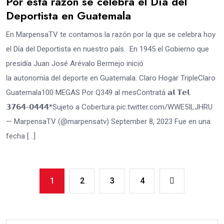
Por esta razón se celebra el Día del
Deportista en Guatemala
En MarpensaTV te contamos la razón por la que se celebra hoy
el Día del Deportista en nuestro país. En 1945 el Gobierno que
presidía Juan José Arévalo Bermejo inició
la autonomía del deporte en Guatemala. Claro Hogar TripleClaro
Guatemala100 MEGAS Por Q349 al mesContratá 𝗮𝗹 𝗧𝗲𝗹.
𝟯𝟳𝟲𝟰-𝟬𝟰𝟰𝟰*Sujeto a Cobertura pic.twitter.com/WWE5ILJHRU
— MarpensaTV (@marpensatv) September 8, 2023 Fue en una
fecha […]
1
2
3
4