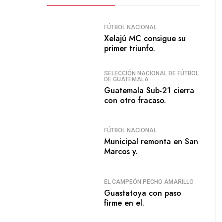
FÚTBOL NACIONAL
Xelajú MC consigue su
primer triunfo.
SELECCIÓN NACIONAL DE FÚTBOL
DE GUATEMALA
Guatemala Sub-21 cierra
con otro fracaso.
FÚTBOL NACIONAL
Municipal remonta en San
Marcos y.
EL CAMPEÓN PECHO AMARILLO
Guastatoya con paso
firme en el.