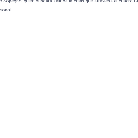
Sopegno, quien buscará salir de la crisis que atraviesa el cuadro 
ional.