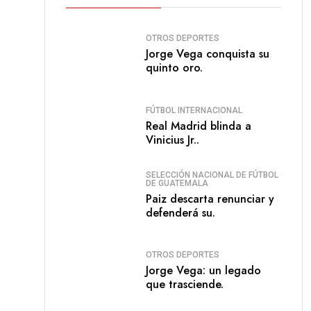
OTROS DEPORTES
Jorge Vega conquista su
quinto oro.
FÚTBOL INTERNACIONAL
Real Madrid blinda a
Vinicius Jr..
SELECCIÓN NACIONAL DE FÚTBOL
DE GUATEMALA
Paiz descarta renunciar y
defenderá su.
OTROS DEPORTES
Jorge Vega: un legado
que trasciende.