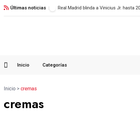
Últimas noticias
Paiz descarta renunciar y defenderá su 
Inicio
Categorías
Inicio
>
cremas
cremas