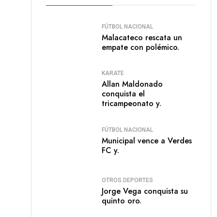
FÚTBOL NACIONAL
Malacateco rescata un
empate con polémico.
KARATE
Allan Maldonado
conquista el
tricampeonato y.
FÚTBOL NACIONAL
Municipal vence a Verdes
FC y.
OTROS DEPORTES
Jorge Vega conquista su
quinto oro.