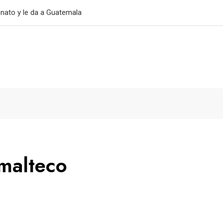
primer triunfo
malteco