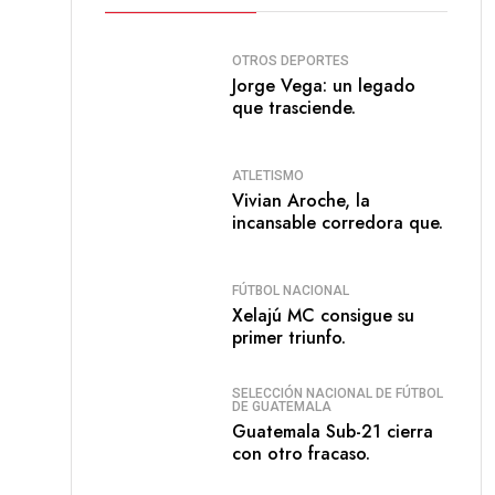
OTROS DEPORTES
Jorge Vega: un legado
que trasciende.
ATLETISMO
Vivian Aroche, la
incansable corredora que.
FÚTBOL NACIONAL
Xelajú MC consigue su
primer triunfo.
SELECCIÓN NACIONAL DE FÚTBOL
DE GUATEMALA
Guatemala Sub-21 cierra
con otro fracaso.