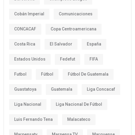
Cobán Imperial
Comunicaciones
CONCACAF
Copa Centroamericana
Costa Rica
El Salvador
España
Estados Unidos
Fedefut
FIFA
Futbol
Fútbol
Fútbol De Guatemala
Guastatoya
Guatemala
Liga Concacaf
Liga Nacional
Liga Nacional De Fútbol
Luis Fernando Tena
Malacateco
Marpensatv
Marpensa TV
Marquense