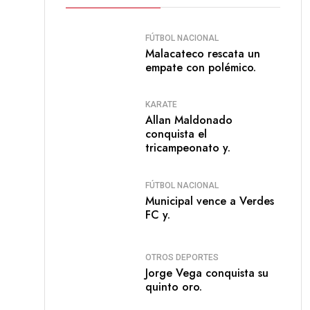
FÚTBOL NACIONAL
Malacateco rescata un
empate con polémico.
KARATE
Allan Maldonado
conquista el
tricampeonato y.
FÚTBOL NACIONAL
Municipal vence a Verdes
FC y.
OTROS DEPORTES
Jorge Vega conquista su
quinto oro.