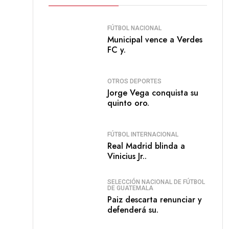
FÚTBOL NACIONAL
Municipal vence a Verdes
FC y.
OTROS DEPORTES
Jorge Vega conquista su
quinto oro.
FÚTBOL INTERNACIONAL
Real Madrid blinda a
Vinicius Jr..
SELECCIÓN NACIONAL DE FÚTBOL
DE GUATEMALA
Paiz descarta renunciar y
defenderá su.