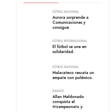
FÚTBOL NACIONAL
Aurora sorprende a
Comunicaciones y
consigue.
FÚTBOL INTERNACIONAL
El fútbol se une en
solidaridad.
FÚTBOL NACIONAL
Malacateco rescata un
empate con polémico.
KARATE
Allan Maldonado
conquista el
tricampeonato y.