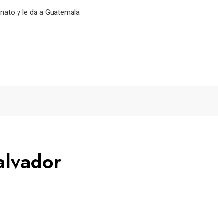
primer triunfo
alvador