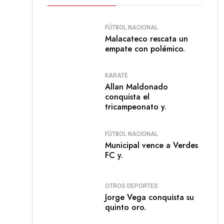
FÚTBOL NACIONAL
Malacateco rescata un
empate con polémico.
KARATE
Allan Maldonado
conquista el
tricampeonato y.
FÚTBOL NACIONAL
Municipal vence a Verdes
FC y.
OTROS DEPORTES
Jorge Vega conquista su
quinto oro.