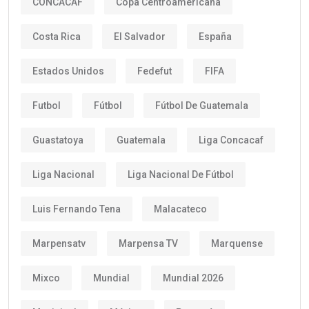
CONCACAF
Copa Centroamericana
Costa Rica
El Salvador
España
Estados Unidos
Fedefut
FIFA
Futbol
Fútbol
Fútbol De Guatemala
Guastatoya
Guatemala
Liga Concacaf
Liga Nacional
Liga Nacional De Fútbol
Luis Fernando Tena
Malacateco
Marpensatv
Marpensa TV
Marquense
Mixco
Mundial
Mundial 2026