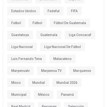
Estados Unidos
Fedefut
FIFA
Futbol
Fútbol
Fútbol De Guatemala
Guastatoya
Guatemala
Liga Concacaf
Liga Nacional
Liga Nacional De Fútbol
Luis Fernando Tena
Malacateco
Marpensatv
Marpensa TV
Marquense
Mixco
Mundial
Mundial 2026
Municipal
México
Panamá
Real Madrid
Resumen
Selección