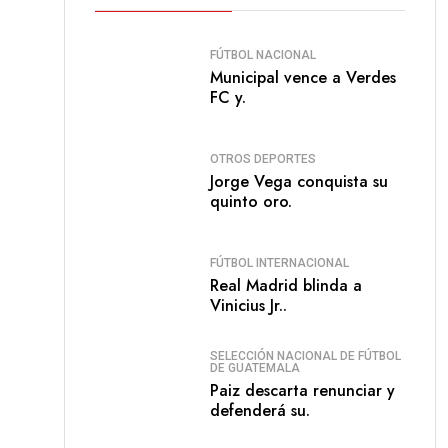
FÚTBOL NACIONAL
Municipal vence a Verdes
FC y.
OTROS DEPORTES
Jorge Vega conquista su
quinto oro.
FÚTBOL INTERNACIONAL
Real Madrid blinda a
Vinicius Jr..
SELECCIÓN NACIONAL DE FÚTBOL
DE GUATEMALA
Paiz descarta renunciar y
defenderá su.