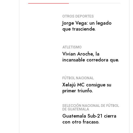
OTROS DEPORTES
Jorge Vega: un legado
que trasciende.
ATLETISMO
Vivian Aroche, la
incansable corredora que.
FÚTBOL NACIONAL
Xelajú MC consigue su
primer triunfo.
SELECCIÓN NACIONAL DE FÚTBOL
DE GUATEMALA
Guatemala Sub-21 cierra
con otro fracaso.