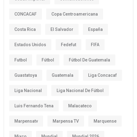
CONCACAF
Copa Centroamericana
Costa Rica
El Salvador
España
Estados Unidos
Fedefut
FIFA
Futbol
Fútbol
Fútbol De Guatemala
Guastatoya
Guatemala
Liga Concacaf
Liga Nacional
Liga Nacional De Fútbol
Luis Fernando Tena
Malacateco
Marpensatv
Marpensa TV
Marquense
Mixco
Mundial
Mundial 2026