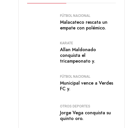
FÚTBOL NACIONAL
Malacateco rescata un
empate con polémico.
KARATE
Allan Maldonado
conquista el
tricampeonato y.
FÚTBOL NACIONAL
Municipal vence a Verdes
FC y.
OTROS DEPORTES
Jorge Vega conquista su
quinto oro.