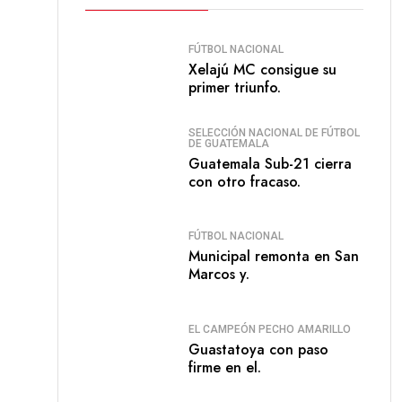
FÚTBOL NACIONAL
Xelajú MC consigue su
primer triunfo.
SELECCIÓN NACIONAL DE FÚTBOL
DE GUATEMALA
Guatemala Sub-21 cierra
con otro fracaso.
FÚTBOL NACIONAL
Municipal remonta en San
Marcos y.
EL CAMPEÓN PECHO AMARILLO
Guastatoya con paso
firme en el.