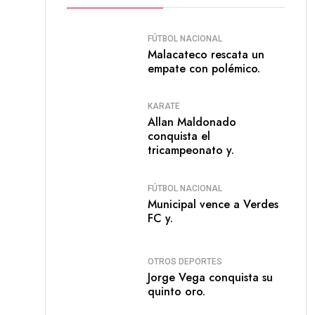
FÚTBOL NACIONAL
Malacateco rescata un
empate con polémico.
KARATE
Allan Maldonado
conquista el
tricampeonato y.
FÚTBOL NACIONAL
Municipal vence a Verdes
FC y.
OTROS DEPORTES
Jorge Vega conquista su
quinto oro.