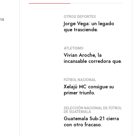
OTROS DEPORTES
na.
Jorge Vega: un legado
que trasciende.
ATLETISMO
Vivian Aroche, la
incansable corredora que.
FÚTBOL NACIONAL
Xelajú MC consigue su
primer triunfo.
SELECCIÓN NACIONAL DE FÚTBOL
DE GUATEMALA
Guatemala Sub-21 cierra
con otro fracaso.