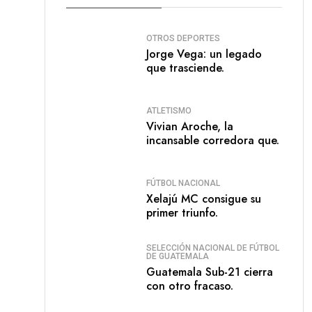
OTROS DEPORTES
Jorge Vega: un legado
que trasciende.
ATLETISMO
Vivian Aroche, la
incansable corredora que.
FÚTBOL NACIONAL
Xelajú MC consigue su
primer triunfo.
SELECCIÓN NACIONAL DE FÚTBOL
DE GUATEMALA
Guatemala Sub-21 cierra
con otro fracaso.