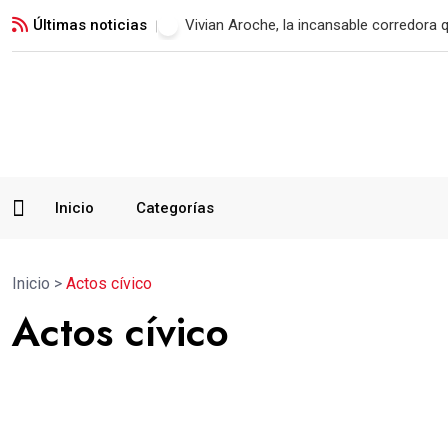
Últimas noticias
Xelajú MC consigue su primer triunfo t
Inicio
Categorías
Inicio
>
Actos cívico
Actos cívico