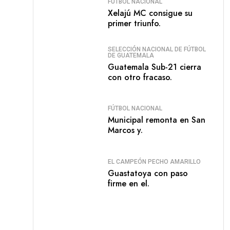
FÚTBOL NACIONAL
Xelajú MC consigue su
primer triunfo.
SELECCIÓN NACIONAL DE FÚTBOL
DE GUATEMALA
Guatemala Sub-21 cierra
con otro fracaso.
FÚTBOL NACIONAL
Municipal remonta en San
Marcos y.
EL CAMPEÓN PECHO AMARILLO
Guastatoya con paso
firme en el.