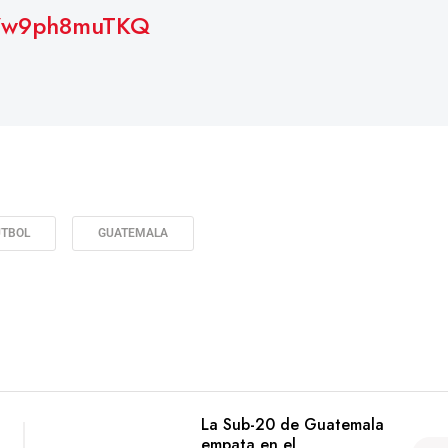
co/w9ph8muTKQ
UTBOL
GUATEMALA
La Sub-20 de Guatemala
empata en el