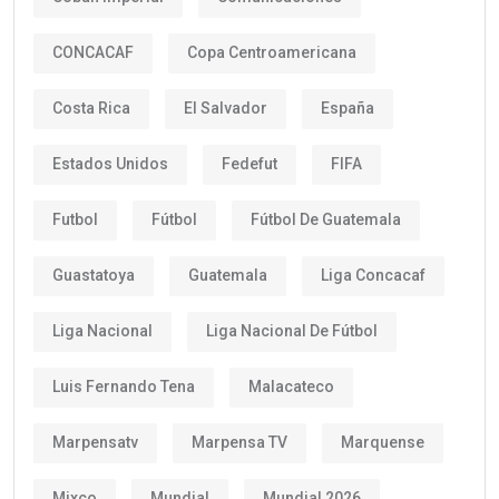
CONCACAF
Copa Centroamericana
Costa Rica
El Salvador
España
Estados Unidos
Fedefut
FIFA
Futbol
Fútbol
Fútbol De Guatemala
Guastatoya
Guatemala
Liga Concacaf
Liga Nacional
Liga Nacional De Fútbol
Luis Fernando Tena
Malacateco
Marpensatv
Marpensa TV
Marquense
Mixco
Mundial
Mundial 2026