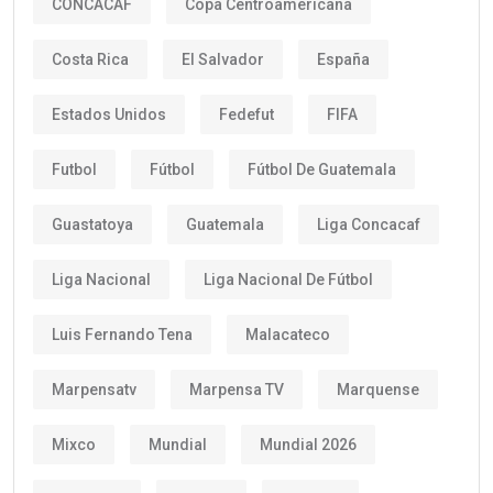
CONCACAF
Copa Centroamericana
Costa Rica
El Salvador
España
Estados Unidos
Fedefut
FIFA
Futbol
Fútbol
Fútbol De Guatemala
Guastatoya
Guatemala
Liga Concacaf
Liga Nacional
Liga Nacional De Fútbol
Luis Fernando Tena
Malacateco
Marpensatv
Marpensa TV
Marquense
Mixco
Mundial
Mundial 2026