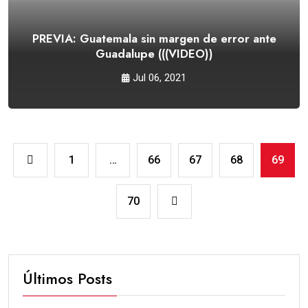
PREVIA: Guatemala sin margen de error ante
Guadalupe (((VIDEO))
Jul 06, 2021
1
…
66
67
68
69
70
Últimos Posts