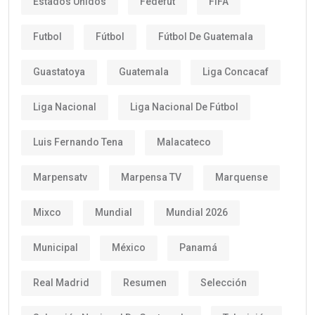
Estados Unidos
Fedefut
FIFA
Futbol
Fútbol
Fútbol De Guatemala
Guastatoya
Guatemala
Liga Concacaf
Liga Nacional
Liga Nacional De Fútbol
Luis Fernando Tena
Malacateco
Marpensatv
Marpensa TV
Marquense
Mixco
Mundial
Mundial 2026
Municipal
México
Panamá
Real Madrid
Resumen
Selección