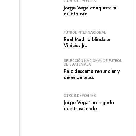
OTROS DEPORTES
Jorge Vega conquista su
quinto oro.
FÚTBOL INTERNACIONAL
Real Madrid blinda a
Vinicius Jr..
SELECCIÓN NACIONAL DE FÚTBOL
DE GUATEMALA
Paiz descarta renunciar y
defenderá su.
OTROS DEPORTES
Jorge Vega: un legado
que trasciende.