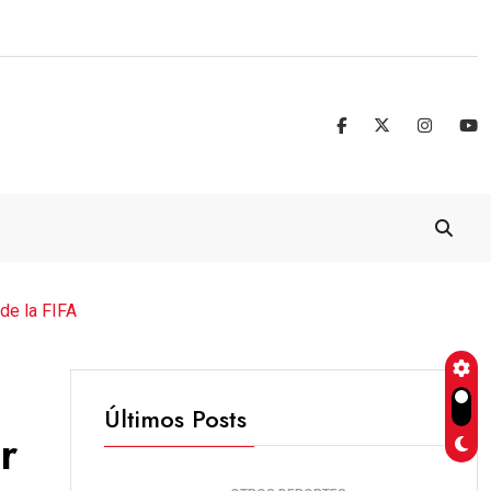
Guatemala Sub-21 cierra con otro frac
de la FIFA
Últimos Posts
r