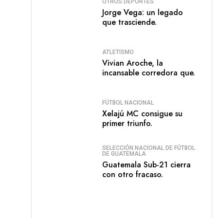
OTROS DEPORTES
Jorge Vega: un legado
que trasciende.
ATLETISMO
Vivian Aroche, la
incansable corredora que.
FÚTBOL NACIONAL
Xelajú MC consigue su
primer triunfo.
SELECCIÓN NACIONAL DE FÚTBOL
DE GUATEMALA
Guatemala Sub-21 cierra
con otro fracaso.