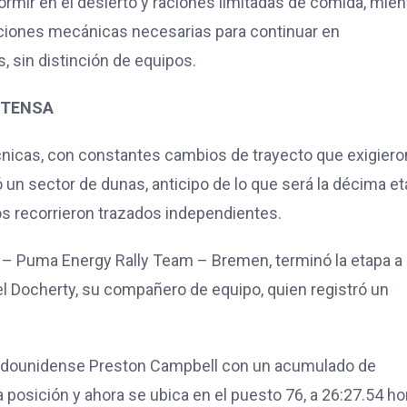
rmir en el desierto y raciones limitadas de comida, mien
raciones mecánicas necesarias para continuar en
, sin distinción de equipos.
NTENSA
cnicas, con constantes cambios de trayecto que exigiero
 un sector de dunas, anticipo de lo que será la décima et
tos recorrieron trazados independientes.
– Puma Energy Rally Team – Bremen, terminó la etapa a
el Docherty, su compañero de equipo, quien registró un
l estadounidense Preston Campbell con un acumulado de
a posición y ahora se ubica en el puesto 76, a 26:27.54 ho