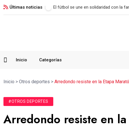
Últimas noticias
Malacateco rescata un empate con polé
Inicio
Categorías
Inicio
>
Otros deportes
>
Arredondo resiste en la Etapa Marat
#OTROS DEPORTES
Arredondo resiste en l