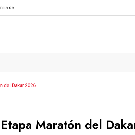
mico penal ante Xelajú MC
ón del Dakar 2026
a Etapa Maratón del Daka