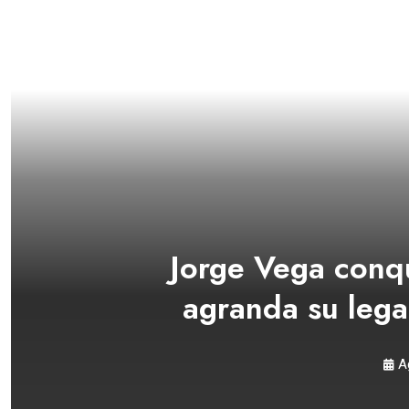
Jorge Vega conqu
agranda su leg
A