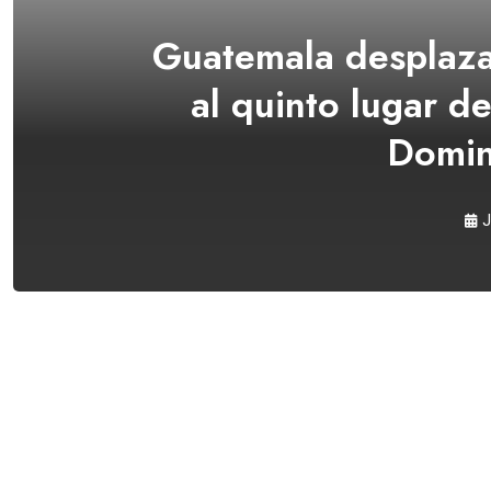
Guatemala desplaza 
al quinto lugar d
Domi
J