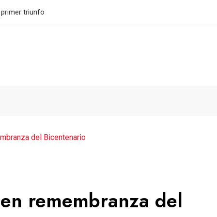
granda su legado
embranza del Bicentenario
al en remembranza del