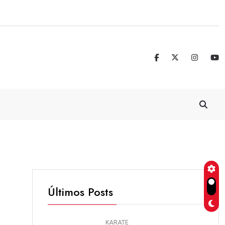
Real Madrid blinda a Vinicius Jr. hasta 
Últimos Posts
KARATE