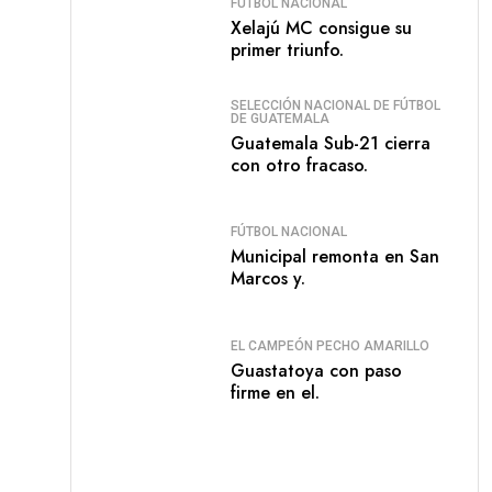
FÚTBOL NACIONAL
Xelajú MC consigue su
primer triunfo.
SELECCIÓN NACIONAL DE FÚTBOL
DE GUATEMALA
Guatemala Sub-21 cierra
con otro fracaso.
FÚTBOL NACIONAL
Municipal remonta en San
Marcos y.
EL CAMPEÓN PECHO AMARILLO
Guastatoya con paso
firme en el.