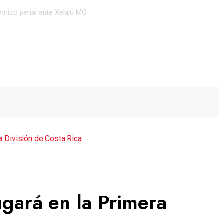
mico penal ante Xelajú MC
ra División de Costa Rica
ugará en la Primera