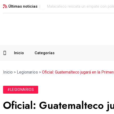
Últimas noticias
Malacateco rescata un empate con polé
Inicio
Categorías
Inicio
>
Legionarios
>
Oficial: Guatemalteco jugará en la Prime
#LEGIONARIOS
Oficial: Guatemalteco j