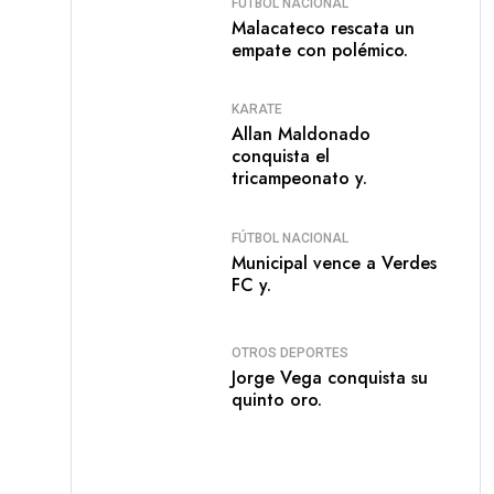
FÚTBOL NACIONAL
Malacateco rescata un
empate con polémico.
KARATE
Allan Maldonado
conquista el
tricampeonato y.
FÚTBOL NACIONAL
Municipal vence a Verdes
FC y.
OTROS DEPORTES
Jorge Vega conquista su
quinto oro.