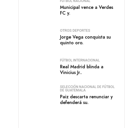
FÚTBOL NACIONAL
Municipal vence a Verdes
FC y.
OTROS DEPORTES
Jorge Vega conquista su
quinto oro.
FÚTBOL INTERNACIONAL
Real Madrid blinda a
Vinicius Jr..
SELECCIÓN NACIONAL DE FÚTBOL
DE GUATEMALA
Paiz descarta renunciar y
defenderá su.