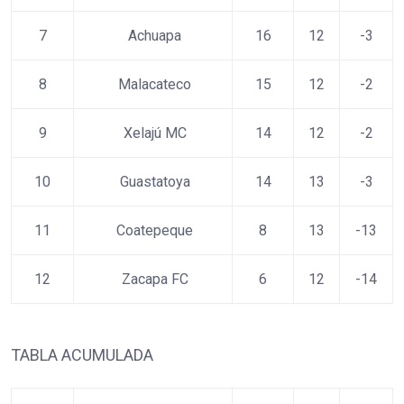
7
Achuapa
16
12
-3
8
Malacateco
15
12
-2
9
Xelajú MC
14
12
-2
10
Guastatoya
14
13
-3
11
Coatepeque
8
13
-13
12
Zacapa FC
6
12
-14
TABLA ACUMULADA