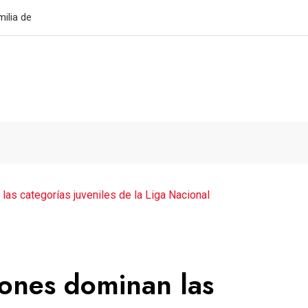
mico penal ante Xelajú MC
as categorías juveniles de la Liga Nacional
ones dominan las