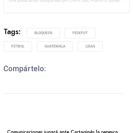
Una publicación compartida por CAFE DEL PUENTE (@delpuente.coffee)
Tags:
BLOQUEOS
FEDEFUT
FÚTBOL
GUATEMALA
LIGAS
Compártelo:
Comunicaciones jugará ante Cartaginés la repesca