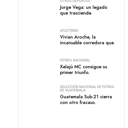
OTROS DEPORTES
Jorge Vega: un legado
que trasciende.
ATLETISMO
Vivian Aroche, la
incansable corredora que.
FÚTBOL NACIONAL
Xelajú MC consigue su
primer triunfo.
SELECCIÓN NACIONAL DE FÚTBOL
DE GUATEMALA
Guatemala Sub-21 cierra
con otro fracaso.