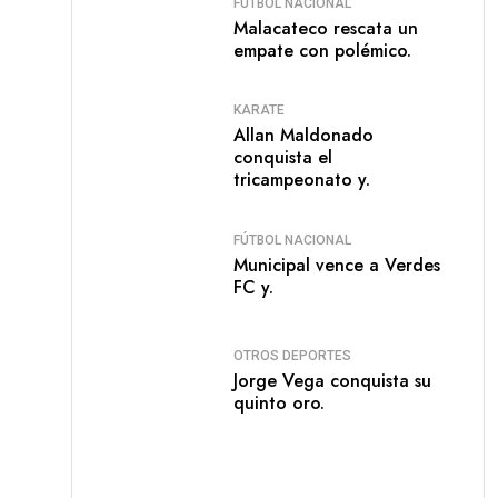
FÚTBOL NACIONAL
Malacateco rescata un
empate con polémico.
KARATE
Allan Maldonado
conquista el
tricampeonato y.
FÚTBOL NACIONAL
Municipal vence a Verdes
FC y.
OTROS DEPORTES
Jorge Vega conquista su
quinto oro.