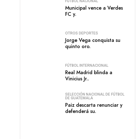
FÚTBOL NACIONAL
Municipal vence a Verdes
FC y.
OTROS DEPORTES
Jorge Vega conquista su
quinto oro.
FÚTBOL INTERNACIONAL
Real Madrid blinda a
Vinicius Jr..
SELECCIÓN NACIONAL DE FÚTBOL
DE GUATEMALA
Paiz descarta renunciar y
defenderá su.