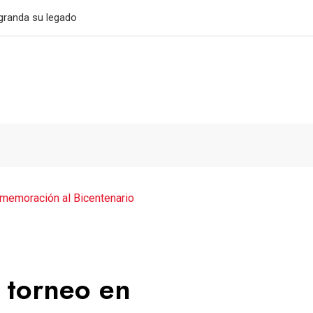
032
onmemoración al Bicentenario
n torneo en