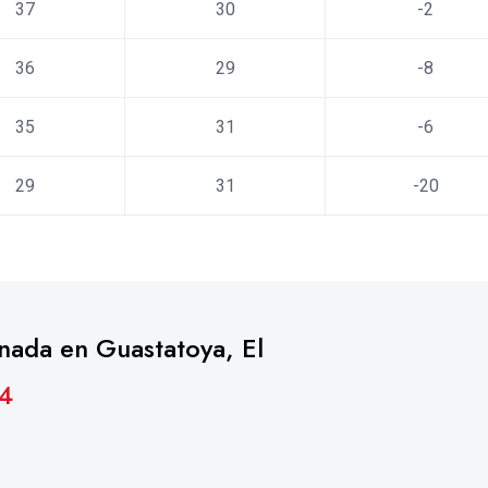
37
30
-2
36
29
-8
35
31
-6
29
31
-20
nada en Guastatoya, El
J4