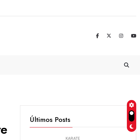
Real Madrid blinda a Vinicius Jr. hasta 
Últimos Posts
re
KARATE