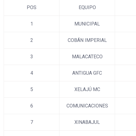
POS
EQUIPO
1
MUNICIPAL
2
COBÁN IMPERIAL
3
MALACATECO
4
ANTIGUA GFC
5
XELAJÚ MC
6
COMUNICACIONES
7
XINABAJUL